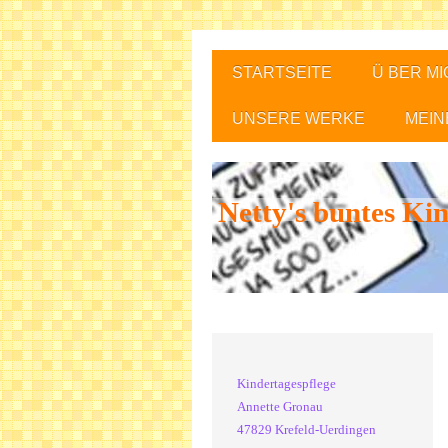
STARTSEITE
Ü BER MI
UNSERE WERKE
MEIN
Netty's buntes Ki
Kindertagespflege
Annette Gronau
47829 Krefeld-Uerdingen