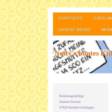
STARTSEITE
Ü BER MI
UNSERE WERKE
MEIN
Netty's buntes Ki
Kindertagespflege
Annette Gronau
47829 Krefeld-Uerdingen