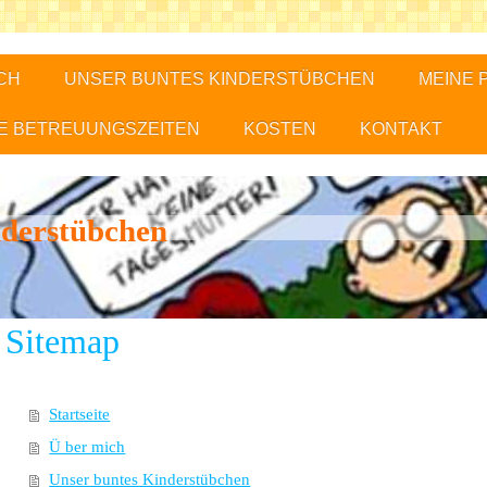
CH
UNSER BUNTES KINDERSTÜBCHEN
MEINE 
E BETREUUNGSZEITEN
KOSTEN
KONTAKT
nderstübchen
Sitemap
Startseite
Ü ber mich
Unser buntes Kinderstübchen